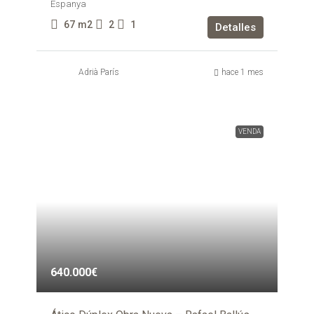
Espanya
67
m2
2
1
Detalles
Adrià París
hace 1 mes
VENDA
640.000€