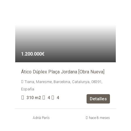
1.200.000€
Ático Dúplex Plaça Jordana [Obra Nueva]
Tiana, Maresme, Barcelona, Catalunya, 08391,
España
310
m2
4
4
Detalles
Adrià París
hace 8 meses