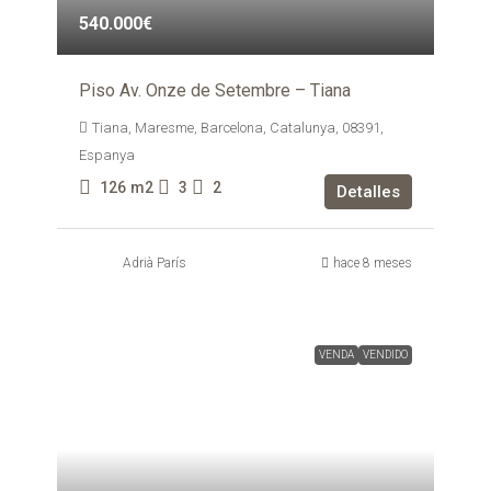
540.000€
Piso Av. Onze de Setembre – Tiana
Tiana, Maresme, Barcelona, Catalunya, 08391,
Espanya
126
m2
3
2
Detalles
Adrià París
hace 8 meses
VENDA
VENDIDO