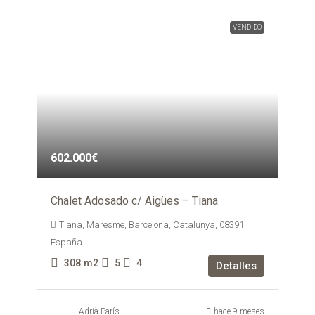
VENDIDO
602.000€
Chalet Adosado c/ Aigües – Tiana
Tiana, Maresme, Barcelona, Catalunya, 08391,
España
308
m2
5
4
Detalles
Adrià París
hace 9 meses