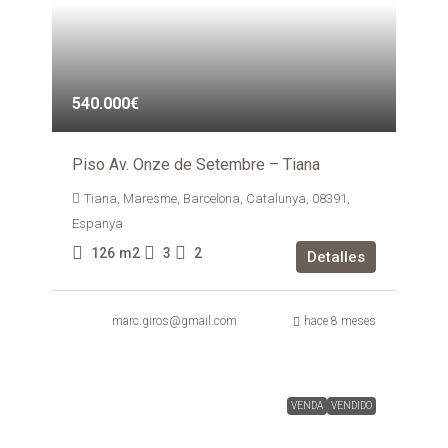
540.000€
Piso Av. Onze de Setembre – Tiana
Tiana, Maresme, Barcelona, Catalunya, 08391,
Espanya
126
m2
3
2
Detalles
marc.giros@gmail.com
hace 8 meses
VENDA
VENDIDO