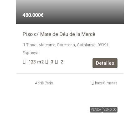
480.000€
Piso c/ Mare de Déu de la Mercè
Tiana, Maresme, Barcelona, Catalunya, 08391,
Espanya
123
m2
3
2
Detalles
Adrià París
hace 8 meses
VENDA
VENDIDO