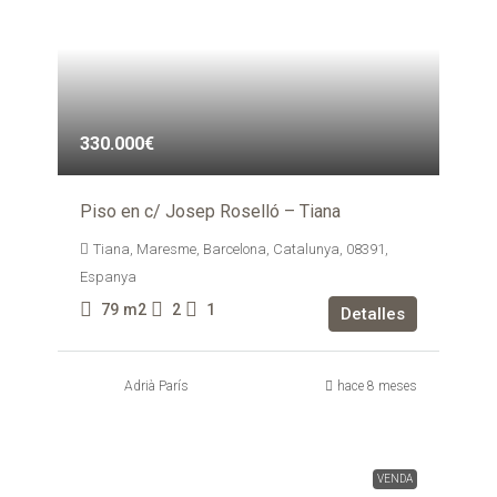
330.000€
Piso en c/ Josep Roselló – Tiana
Tiana, Maresme, Barcelona, Catalunya, 08391,
Espanya
79
m2
2
1
Detalles
Adrià París
hace 8 meses
VENDA