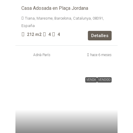
Casa Adosada en Plaça Jordana
Tiana, Maresme, Barcelona, Catalunya, 08391,
España
212
m2
4
4
Detalles
Adrià París
hace 6 meses
VENDA
VENDIDO