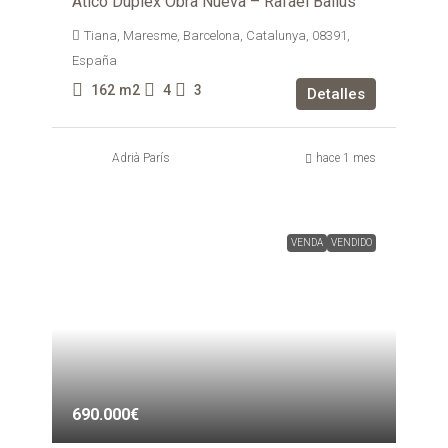
Ático Dúplex Obra Nueva – Rafael Ballús
Tiana, Maresme, Barcelona, Catalunya, 08391,
España
162
m2
4
3
Detalles
Adrià París
hace 1 mes
VENDA
VENDIDO
690.000€