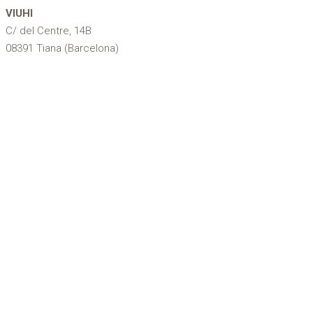
VIUHI
C/ del Centre, 14B
08391 Tiana (Barcelona)
616 807 789
info@viuhi.com
Alella
Argentona
Cabrera de Mar
Cabrils
Dosrius
El Masnou
Mataró
Montgat
Pineda de Mar
Premià de Dalt
Premià de Mar
Teià
Tiana