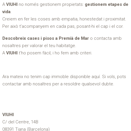
A
VIUHI
no només gestionem propietats:
gestionem etapes de
vida
.
Creiem en fer les coses amb empatia, honestedat i proximitat.
Per això t’acompanyem en cada pas, posant-hi el cap i el cor.
Descobreix cases i pisos a Premià de Mar
o contacta amb
nosaltres per valorar el teu habitatge.
A
VIUHI
t’ho posem fàcil, i ho fem amb criteri.
Ara mateix no tenim cap immoble disponible aquí. Si vols, pots
contactar amb nosaltres per a resoldre qualsevol dubte.
VIUHI
C/ del Centre, 14B
08391 Tiana (Barcelona)