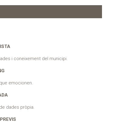
ISTA
ades i coneixement del municipi.
NG
 que emocionen.
ADA
e de dades pròpia.
 PREVIS