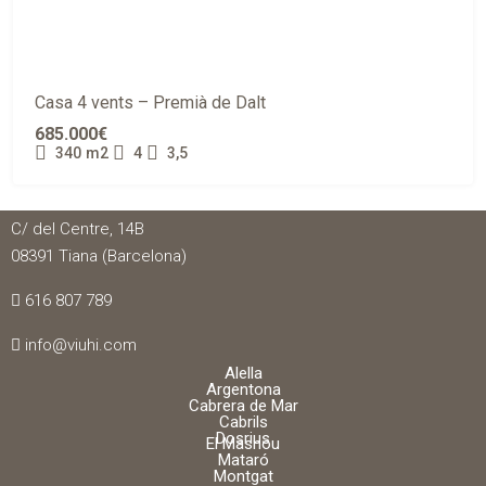
Casa 4 vents – Premià de Dalt
685.000€
340
m2
4
3,5
VIUHI
C/ del Centre, 14B
08391 Tiana (Barcelona)
616 807 789
info@viuhi.com
Alella
Argentona
Cabrera de Mar
Cabrils
Dosrius
El Masnou
Mataró
Montgat