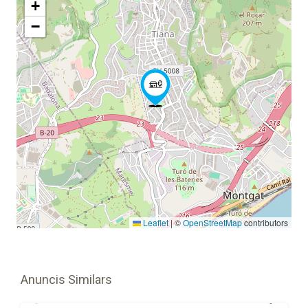
+
−
Leaflet
|
©
OpenStreetMap
contributors
Anuncis Similars