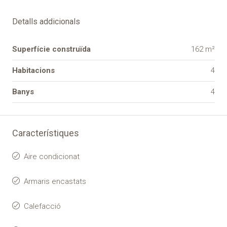
Detalls addicionals
Superfície construïda
162 m²
Habitacions
4
Banys
4
Característiques
Aire condicionat
Armaris encastats
Calefacció