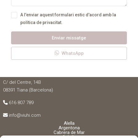
A l'enviar aquest formulari estic d'acord amb
la
política de privacitat.
Enviar missatge
WhatsApp
VIUHI
C/ del Centre, 14B
08391 Tiana (Barcelona)
616 807 789
info@viuhi.com
Alella
Argentona
Cabrera de Mar
Cabrils