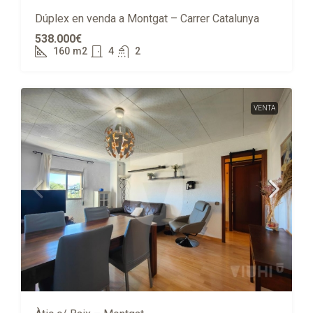
VENTA
Dúplex en venda a Montgat – Carrer Catalunya
538.000€
160
m2
4
2
VENTA