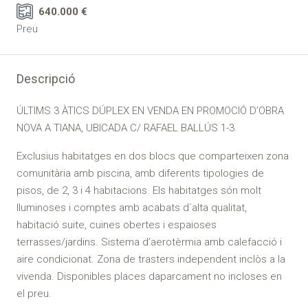
640.000 €
Preu
Descripció
ÚLTIMS 3 ÀTICS DÚPLEX EN VENDA EN PROMOCIÓ D’OBRA
NOVA A TIANA, UBICADA C/ RAFAEL BALLÚS 1-3.
Exclusius habitatges en dos blocs que comparteixen zona
comunitària amb piscina, amb diferents tipologies de
pisos, de 2, 3 i 4 habitacions. Els habitatges són molt
lluminoses i comptes amb acabats d´alta qualitat,
habitació suite, cuines obertes i espaioses
terrasses/jardins. Sistema d’aerotèrmia amb calefacció i
aire condicionat. Zona de trasters independent inclòs a la
vivenda. Disponibles places daparcament no incloses en
el preu.