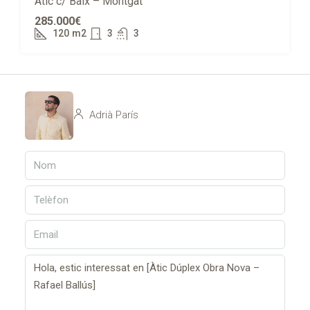
Àtic c/ Baix – Montgat
285.000€
120
m2
3
3
Adrià París