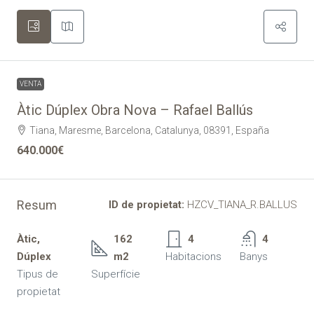
VENTA
Àtic Dúplex Obra Nova – Rafael Ballús
Tiana, Maresme, Barcelona, Catalunya, 08391, España
640.000€
Resum
ID de propietat:
HZCV_TIANA_R.BALLUS
Àtic,
162
4
4
Dúplex
m2
Habitacions
Banys
Tipus de
Superfície
propietat