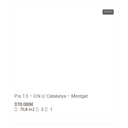
VENTA
Pis 1.5 – O.N c/ Catalunya – Montgat
370.000€
70,8
m2
2
1