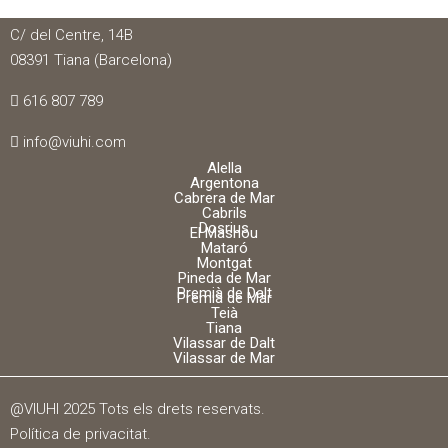
VIUHI
C/ del Centre, 14B
08391 Tiana (Barcelona)
616 807 789
info@viuhi.com
Alella
Argentona
Cabrera de Mar
Cabrils
Dosrius
El Masnou
Mataró
Montgat
Pineda de Mar
Premià de Dalt
Premià de Mar
Teià
Tiana
Vilassar de Dalt
Vilassar de Mar
@VIUHI 2025 Tots els drets reservats.
Política de privacitat
.