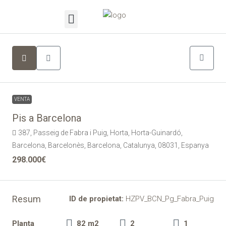
VENTA
Pis a Barcelona
387, Passeig de Fabra i Puig, Horta, Horta-Guinardó,
Barcelona, Barcelonès, Barcelona, Catalunya, 08031, Espanya
298.000€
Resum
ID de propietat:
HZPV_BCN_Pg_Fabra_Puig
Planta
82 m2
2
1