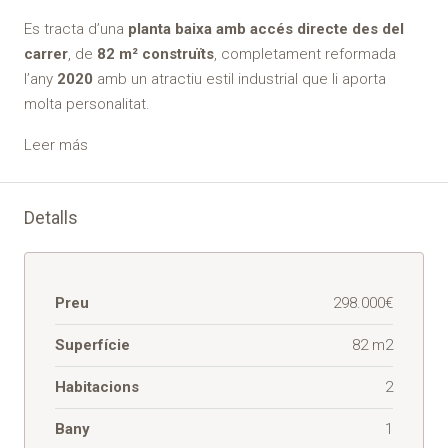
Es tracta d’una
planta baixa amb accés directe des del
carrer
, de
82 m² construïts
, completament reformada
l’any
2020
amb un atractiu estil industrial que li aporta
molta personalitat.
Leer más
Detalls
Preu
298.000€
Superfície
82 m2
Habitacions
2
Bany
1