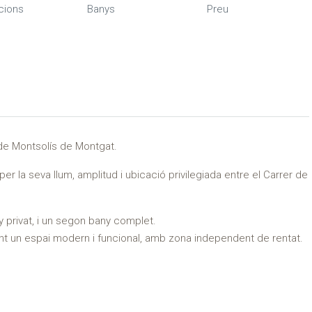
cions
Banys
Preu
i de Montsolís de Montgat.
per la seva llum, amplitud i ubicació privilegiada entre el Carrer de
y privat, i un segon bany complet.
ant un espai modern i funcional, amb zona independent de rentat.