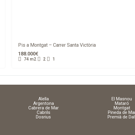
Pis a Montgat – Carrer Santa Victòria
188.000€
74
m2
2
1
Alella
El Masnou
Argentona
Mataró
Cabrera de Mar
Montgat
Cabrils
Pineda de Ma
Dosrius
Premià de Dal