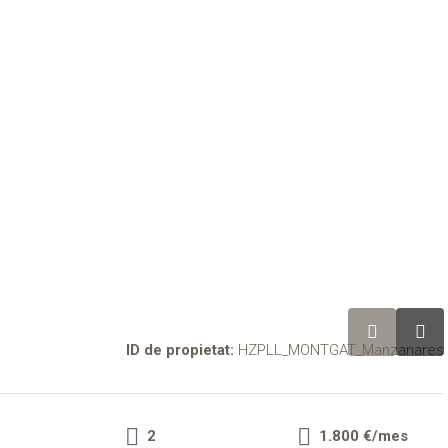
ID de propietat:
HZPLL_MONTGAT_Manzanares
2
1.800 €/mes