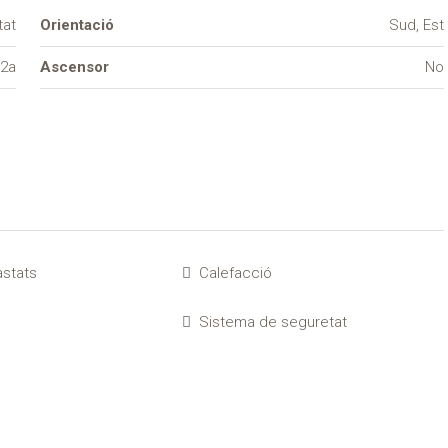
tat
Orientació
Sud, Est
2a
Ascensor
No
astats
Calefacció
Sistema de seguretat