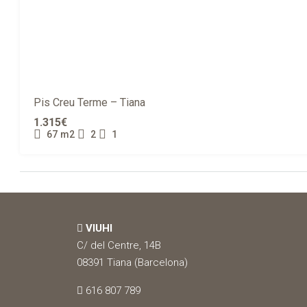
Pis Creu Terme – Tiana
1.315€
67
m2
2
1
VIUHI
C/ del Centre, 14B
08391 Tiana (Barcelona)
616 807 789