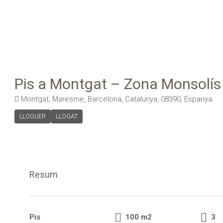
Pis a Montgat – Zona Monsolís
Montgat, Maresme, Barcelona, Catalunya, 08390, Espanya
LLOGUER
LLOGAT
Resum
Pis
100 m2
3