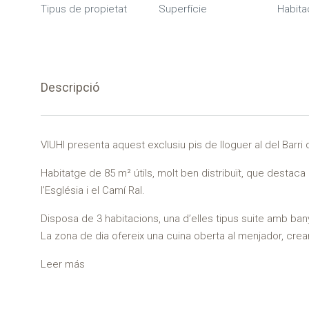
Tipus de propietat
Superfície
Habita
Descripció
VIUHI presenta aquest exclusiu pis de lloguer al del Barr
Habitatge de 85 m² útils, molt ben distribuït, que destaca 
l’Església i el Camí Ral.
Disposa de 3 habitacions, una d’elles tipus suite amb ban
La zona de dia ofereix una cuina oberta al menjador, cre
Leer más