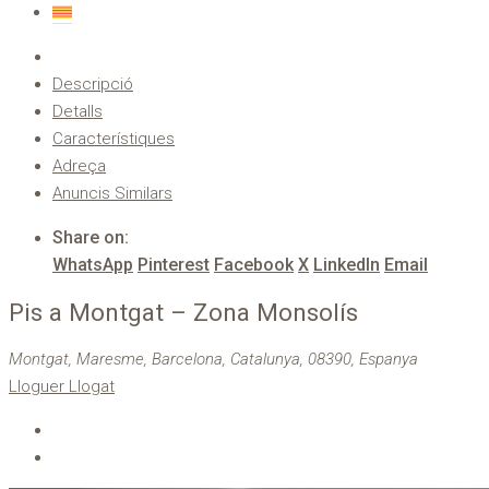
Descripció
Detalls
Característiques
Adreça
Anuncis Similars
Share on:
WhatsApp
Pinterest
Facebook
X
LinkedIn
Email
Pis a Montgat – Zona Monsolís
Montgat, Maresme, Barcelona, Catalunya, 08390, Espanya
Lloguer
Llogat