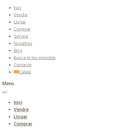
Inici
Vendre
Llogar
Comprar
Serveis
Nosaltres
Blog
Busca el teu immoble
Contacte
Català
Menu
Inici
Vendre
Llogar
Comprar