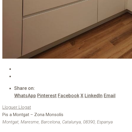
Share on:
WhatsApp
Pinterest
Facebook
X
LinkedIn
Email
Lloguer
Llogat
Pis a Montgat – Zona Monsolís
Montgat, Maresme, Barcelona, Catalunya, 08390, Espanya