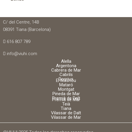
VIUHI
C/ del Centre, 14B
08391 Tiana (Barcelona)
616 807 789
info@viuhi.com
Alella
Argentona
Cabrera de Mar
Cabrils
Dosrius
El Masnou
Mataró
Montgat
Pineda de Mar
Premià de Dalt
Premià de Mar
Teià
Tiana
Vilassar de Dalt
Vilassar de Mar