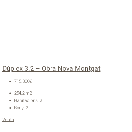
Dúplex 3.2 – Obra Nova Montgat
715.000€
254,2
m2
Habitacions:
3
Bany:
2
Venta