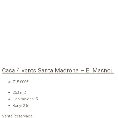
Casa 4 vents Santa Madrona – El Masnou
715.000€
263
m2
Habitacions:
5
Bany:
3,5
Venta
Reservada