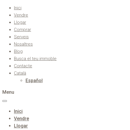
Inici
Vendre
Llogar
Comprar
Serveis
Nosaltres
Blog
Busca el teu immoble
Contacte
Català
Español
Menu
Inici
Vendre
Llogar