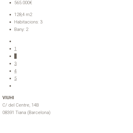
565.000€
128,4
m2
Habitacions:
3
Bany:
2
1
2
3
4
5
VIUHI
C/ del Centre, 14B
08391 Tiana (Barcelona)
616 807 789