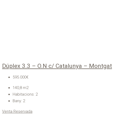
Dúplex 3.3 – O.N c/ Catalunya – Montgat
595.000€
140,8
m2
Habitacions:
2
Bany:
2
Venta
Reservada