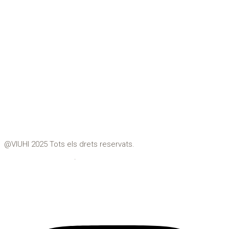
Premià de Dalt
Premià de Mar
Teià
Tiana
Vilassar de Dalt
Vilassar de Mar
@VIUHI 2025 Tots els drets reservats.
Política de privacitat
.
Avís Legal
Instagram