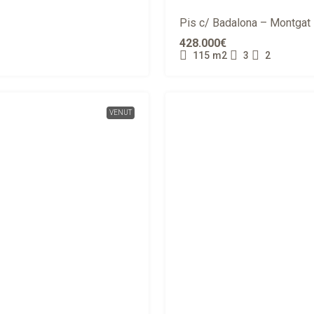
Pis c/ Badalona – Montgat
428.000€
115
m2
3
2
VENUT