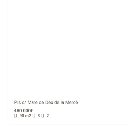
Pis c/ Mare de Déu de la Mercè
480.000€
90
m2
3
2