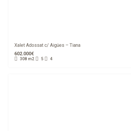
Xalet Adossat c/ Aigües – Tiana
602.000€
308
m2
5
4