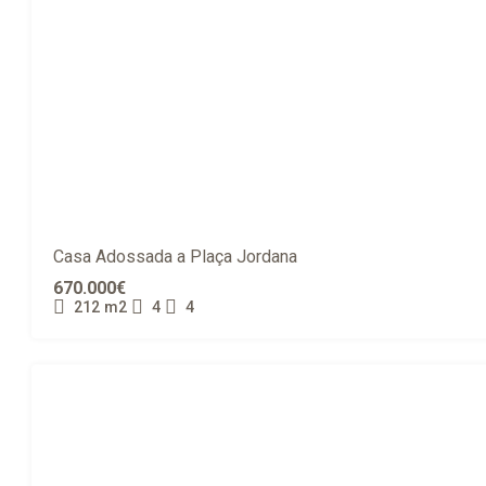
Casa Adossada a Plaça Jordana
670.000€
212
m2
4
4