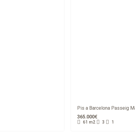
Pis a Barcelona Passeig Ma
365.000€
61
m2
3
1