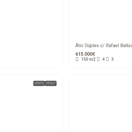
Àtic Dúplex c/ Rafael Ballú
615.000€
150
m2
4
3
VENTA
VENUT