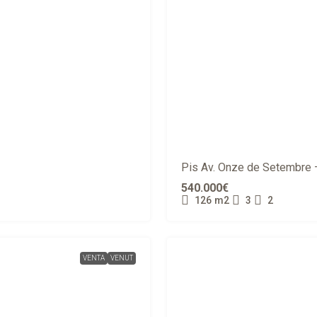
Pis Av. Onze de Setembre 
540.000€
126
m2
3
2
VENTA
VENUT