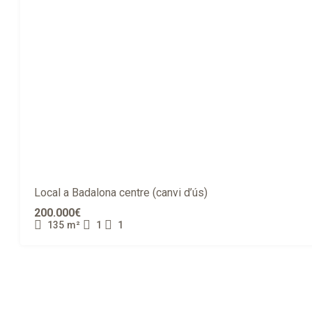
Local a Badalona centre (canvi d’ús)
200.000€
135
m²
1
1