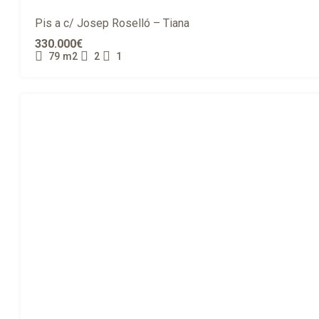
Pis a c/ Josep Roselló – Tiana
330.000€
79
m2
2
1