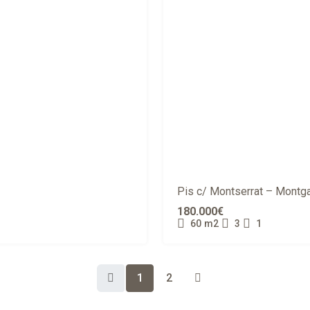
Pis c/ Montserrat – Montg
180.000€
60
m2
3
1
1
2