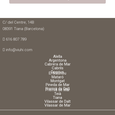
VIUHI
C/ del Centre, 14B
08391 Tiana (Barcelona)
616 807 789
info@viuhi.com
Alella
Argentona
Cabrera de Mar
Cabrils
Dosrius
El Masnou
Mataró
Montgat
Pineda de Mar
Premià de Dalt
Premià de Mar
Teià
Tiana
Vilassar de Dalt
Vilassar de Mar