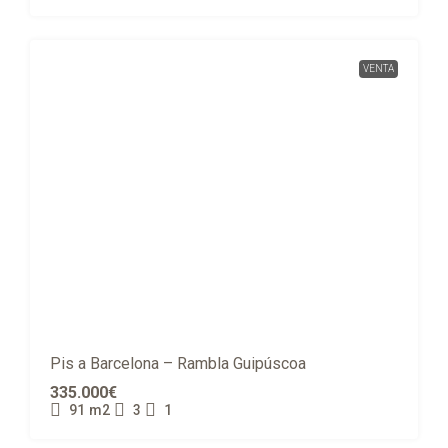
VENTA
Pis a Barcelona – Rambla Guipúscoa
335.000€
91
m2
3
1