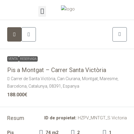
VENTA
RESERVADA
Pis a Montgat – Carrer Santa Victòria
Carrer de Santa Victòria, Can Ciurana, Montgat, Maresme,
Barcelona, Catalunya, 08391, Espanya
188.000€
Resum
ID de propietat:
HZPV_MNTGT_S.Victoria
Pis
74 m2
2
1