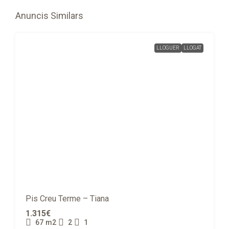
Anuncis Similars
LLOGUER
LLOGAT
Pis Creu Terme – Tiana
1.315€
67
m2
2
1