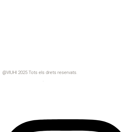
Premià de Mar
Teià
Tiana
Vilassar de Dalt
Vilassar de Mar
@VIUHI 2025 Tots els drets reservats.
Política de privacitat
.
Avís Legal
Instagram