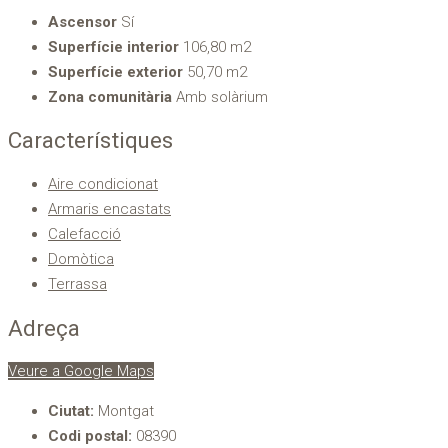
Ascensor
Sí
Superfície interior
106,80 m2
Superfície exterior
50,70 m2
Zona comunitària
Amb solàrium
Característiques
Aire condicionat
Armaris encastats
Calefacció
Domòtica
Terrassa
Adreça
Veure a Google Maps
Ciutat:
Montgat
Codi postal:
08390