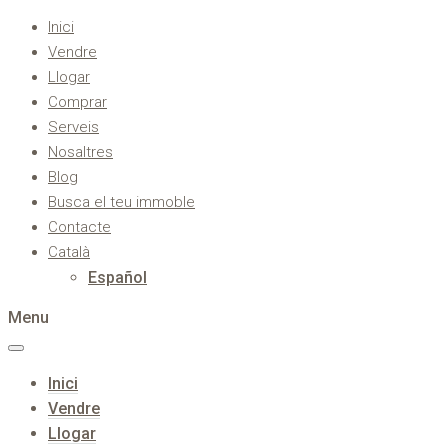
Inici
Vendre
Llogar
Comprar
Serveis
Nosaltres
Blog
Busca el teu immoble
Contacte
Català
Español
Menu
Inici
Vendre
Llogar