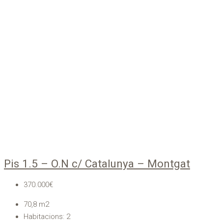
Pis 1.5 – O.N c/ Catalunya – Montgat
370.000€
70,8
m2
Habitacions:
2