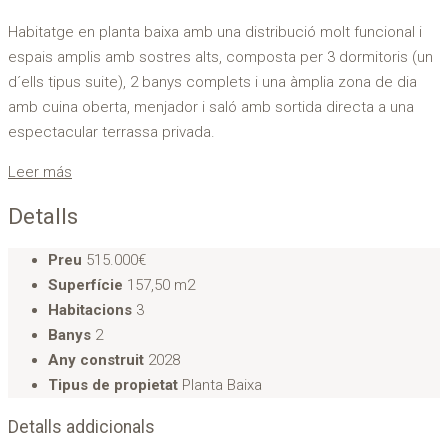
Habitatge en planta baixa amb una distribució molt funcional i
espais amplis amb sostres alts, composta per 3 dormitoris (un
d´ells tipus suite), 2 banys complets i una àmplia zona de dia
amb cuina oberta, menjador i saló amb sortida directa a una
espectacular terrassa privada.
Leer más
Detalls
Preu
515.000€
Superfície
157,50 m2
Habitacions
3
Banys
2
Any construit
2028
Tipus de propietat
Planta Baixa
Detalls addicionals