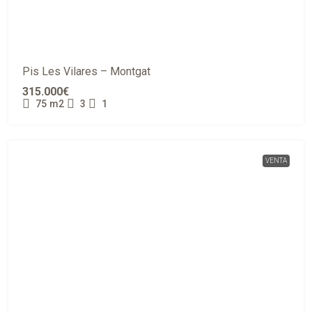
Pis Les Vilares – Montgat
315.000€
75
m2
3
1
VENTA