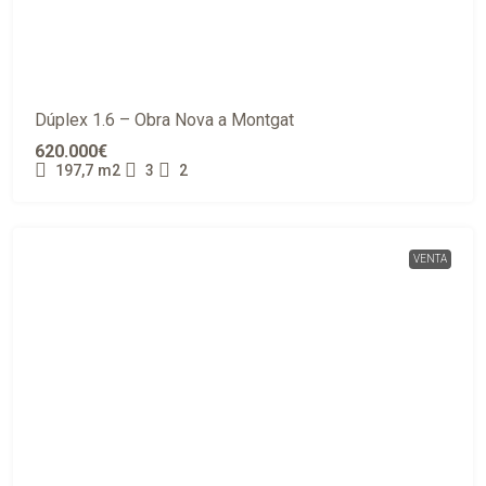
Dúplex 1.6 – Obra Nova a Montgat
620.000€
197,7
m2
3
2
VENTA