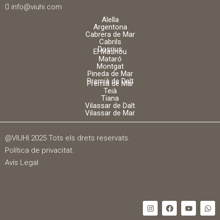
info@viuhi.com
Alella
Argentona
Cabrera de Mar
Cabrils
Dosrius
El Masnou
Mataró
Montgat
Pineda de Mar
Premià de Dalt
Premià de Mar
Teià
Tiana
Vilassar de Dalt
Vilassar de Mar
@VIUHI 2025 Tots els drets reservats.
Política de privacitat
.
Avís Legal