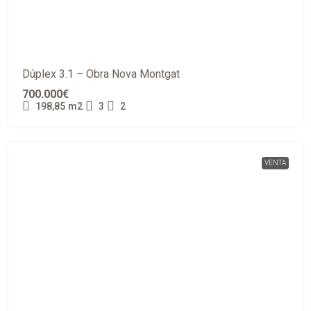
Dúplex 3.1 – Obra Nova Montgat
700.000€
198,85
m2
3
2
VENTA