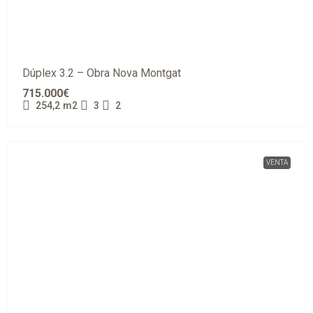
Dúplex 3.2 – Obra Nova Montgat
715.000€
254,2
m2
3
2
VENTA