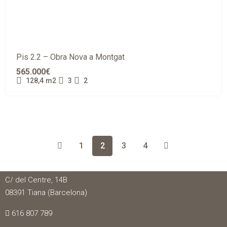
Pis 2.2 – Obra Nova a Montgat
565.000€
128,4
m2
3
2
1
2
3
4
VIUHI
C/ del Centre, 14B
08391 Tiana (Barcelona)
616 807 789