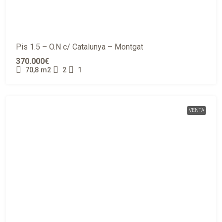
Pis 1.5 – O.N c/ Catalunya – Montgat
370.000€
70,8
m2
2
1
VENTA