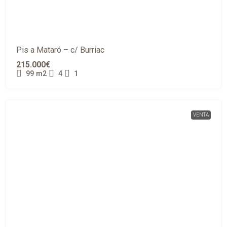
Pis a Mataró – c/ Burriac
215.000€
99
m2
4
1
VENTA