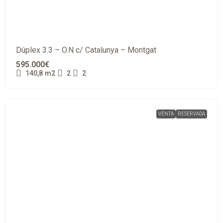
Dúplex 3.3 – O.N c/ Catalunya – Montgat
595.000€
140,8
m2
2
2
VENTA
RESERVADA