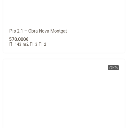
Pis 2.1 – Obra Nova Montgat
570.000€
143
m2
3
2
VENTA