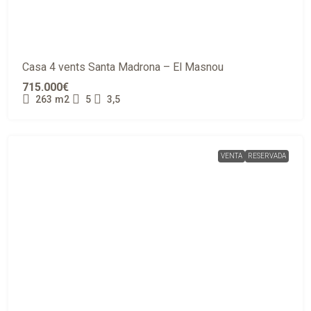
Casa 4 vents Santa Madrona – El Masnou
715.000€
263
m2
5
3,5
VENTA
RESERVADA