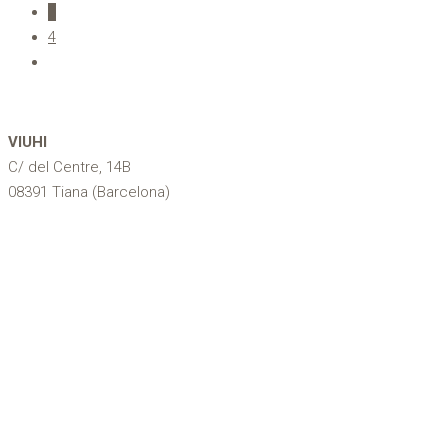
3
4
VIUHI
C/ del Centre, 14B
08391 Tiana (Barcelona)
616 807 789
info@viuhi.com
Alella
Argentona
Cabrera de Mar
Cabrils
Dosrius
El Masnou
Mataró