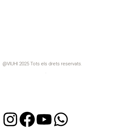
Montgat
Pineda de Mar
Premià de Dalt
Premià de Mar
Teià
Tiana
Vilassar de Dalt
Vilassar de Mar
@VIUHI 2025 Tots els drets reservats.
Política de privacitat
.
Avís Legal